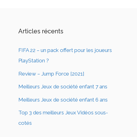
Articles récents
FIFA 22 – un pack offert pour les joueurs
PlayStation ?
Review – Jump Force [2021]
Meilleurs Jeux de société enfant 7 ans
Meilleurs Jeux de société enfant 6 ans
Top 3 des meilleurs Jeux Vidéos sous-
cotés