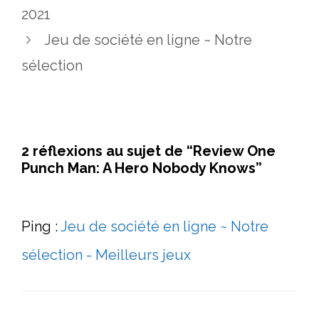
2021
Jeu de société en ligne ~ Notre
sélection
2 réflexions au sujet de “Review One
Punch Man: A Hero Nobody Knows”
Ping :
Jeu de société en ligne ~ Notre
sélection - Meilleurs jeux