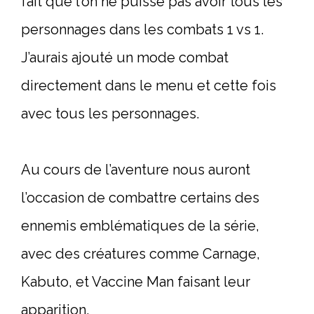
fait que l’on ne puisse pas avoir tous les
personnages dans les combats 1 vs 1.
J’aurais ajouté un mode combat
directement dans le menu et cette fois
avec tous les personnages.
Au cours de l’aventure nous auront
l’occasion de combattre certains des
ennemis emblématiques de la série,
avec des créatures comme Carnage,
Kabuto, et Vaccine Man faisant leur
apparition.